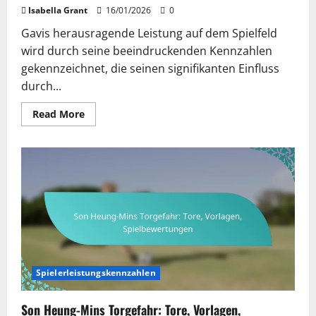
Isabella Grant
16/01/2026
0
Gavis herausragende Leistung auf dem Spielfeld
wird durch seine beeindruckenden Kennzahlen
gekennzeichnet, die seinen signifikanten Einfluss
durch...
Read
Read More
more
about
Gavis
Durchbruch-
Leistung:
Schlüssel-
Pässe,
Dribblings,
Spieler-
Einfluss
Spielerleistungskennzahlen
Son Heung-Mins Torgefahr: Tore, Vorlagen,