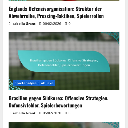
Englands Defensivorganisation: Struktur der
Abwehrreihe, Pressing-Taktiken, Spielerrollen
Isabella Grant
06/02/2026
0
Spielanalyse Einblicke
Brasilien gegen Südkorea: Offensive Strategien,
Defensivfehler, Spielerbewertungen
Isabella Grant
05/02/2026
0