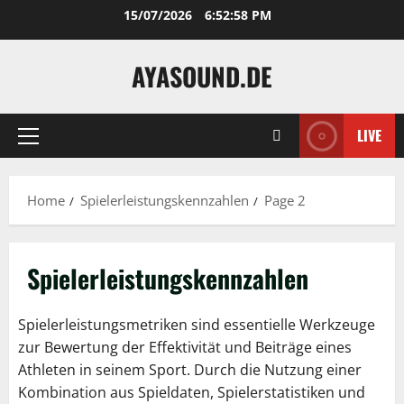
Skip
15/07/2026
6:52:59 PM
to
content
AYASOUND.DE
LIVE
Primary
Menu
Home
Spielerleistungskennzahlen
Page 2
Spielerleistungskennzahlen
Spielerleistungsmetriken sind essentielle Werkzeuge
zur Bewertung der Effektivität und Beiträge eines
Athleten in seinem Sport. Durch die Nutzung einer
Kombination aus Spieldaten, Spielerstatistiken und