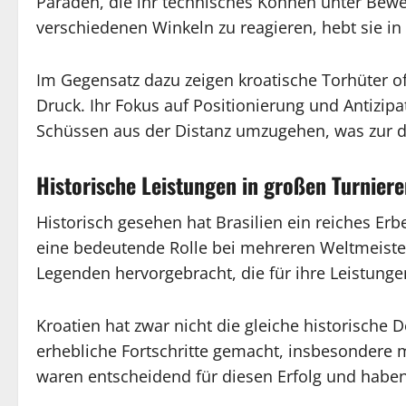
Paraden, die ihr technisches Können unter Beweis
verschiedenen Winkeln zu reagieren, hebt sie i
Im Gegensatz dazu zeigen kroatische Torhüter o
Druck. Ihr Fokus auf Positionierung und Antizipa
Schüssen aus der Distanz umzugehen, was zur de
Historische Leistungen in großen Turnier
Historisch gesehen hat Brasilien ein reiches Erb
eine bedeutende Rolle bei mehreren Weltmeisters
Legenden hervorgebracht, die für ihre Leistunge
Kroatien hat zwar nicht die gleiche historische 
erhebliche Fortschritte gemacht, insbesondere m
waren entscheidend für diesen Erfolg und haben