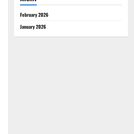
February 2026
January 2026