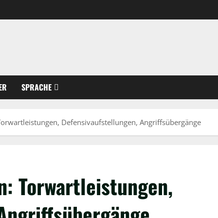
ER
SPRACHE
Torwartleistungen, Defensivaufstellungen, Angriffsübergänge
n: Torwartleistungen,
 Angriffsübergänge