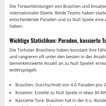
Die Torwartleistungen von Brasilien und Kroatie
internationaler Ebene. Beide Teams haben stark
entscheidende Paraden und zu Null Spiele eine w
haben.
Wichtige Statistiken: Paraden, kassierte T
Die Torhüter Brasiliens haben konstant ihre Fä
und rangieren oft unter den besten in der Anzah
bemerkenswerte Anzahl an zu Null Spielen erreic
widerspiegelt.
Brasilien: Durchschnitt von 4-6 Paraden pro S
Kroatien: Erzielte zu Null Spiele in etwa 30-40
Kassierte Tore: Brasilien hat in der K.o.-Run