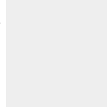
s
d
r