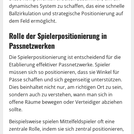
dynamisches System zu schaffen, das eine schnelle
Ballzirkulation und strategische Positionierung auf
dem Feld ermöglicht.
Rolle der Spielerpositionierung in
Passnetzwerken
Die Spielerpositionierung ist entscheidend für die
Etablierung effektiver Passnetzwerke. Spieler
müssen sich so positionieren, dass sie Winkel für
Pässe schaffen und sich gegenseitig unterstützen.
Dies beinhaltet nicht nur, am richtigen Ort zu sein,
sondern auch zu verstehen, wann man sich in
offene Räume bewegen oder Verteidiger abziehen
sollte.
Beispielsweise spielen Mittelfeldspieler oft eine
zentrale Rolle, indem sie sich zentral positionieren,