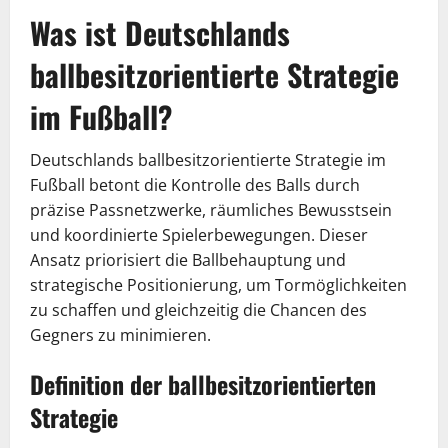
Was ist Deutschlands
ballbesitzorientierte Strategie
im Fußball?
Deutschlands ballbesitzorientierte Strategie im
Fußball betont die Kontrolle des Balls durch
präzise Passnetzwerke, räumliches Bewusstsein
und koordinierte Spielerbewegungen. Dieser
Ansatz priorisiert die Ballbehauptung und
strategische Positionierung, um Tormöglichkeiten
zu schaffen und gleichzeitig die Chancen des
Gegners zu minimieren.
Definition der ballbesitzorientierten
Strategie