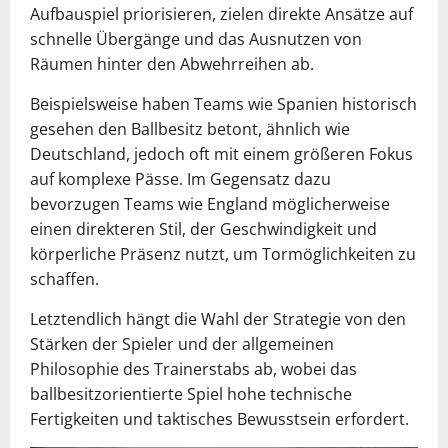
Aufbauspiel priorisieren, zielen direkte Ansätze auf
schnelle Übergänge und das Ausnutzen von
Räumen hinter den Abwehrreihen ab.
Beispielsweise haben Teams wie Spanien historisch
gesehen den Ballbesitz betont, ähnlich wie
Deutschland, jedoch oft mit einem größeren Fokus
auf komplexe Pässe. Im Gegensatz dazu
bevorzugen Teams wie England möglicherweise
einen direkteren Stil, der Geschwindigkeit und
körperliche Präsenz nutzt, um Tormöglichkeiten zu
schaffen.
Letztendlich hängt die Wahl der Strategie von den
Stärken der Spieler und der allgemeinen
Philosophie des Trainerstabs ab, wobei das
ballbesitzorientierte Spiel hohe technische
Fertigkeiten und taktisches Bewusstsein erfordert.