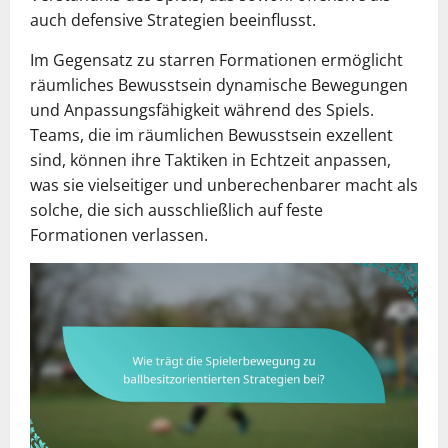
auch defensive Strategien beeinflusst.
Im Gegensatz zu starren Formationen ermöglicht
räumliches Bewusstsein dynamische Bewegungen
und Anpassungsfähigkeit während des Spiels.
Teams, die im räumlichen Bewusstsein exzellent
sind, können ihre Taktiken in Echtzeit anpassen,
was sie vielseitiger und unberechenbarer macht als
solche, die sich ausschließlich auf feste
Formationen verlassen.