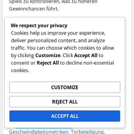
Spiels zu kontrollieren, was zu höheren
Gewinnchancen führt.
Darüber hinaus kann effektive Spielerbewegung
We respect your privacy
die Gegner demotivieren, sie in defensive
Cookies help us improve your experience,
Positionen zwingen und Räume für Angriffe
deliver personalized content, and analyze
schaffen. Dieser psychologische Aspekt der
traffic. You can choose which cookies to allow
Bewegung kann ebenso wichtig sein wie die
by clicking
Customize
. Click
Accept All
to
physische Ausführung der Spielzüge.
consent or
Reject All
to decline non-essential
cookies.
Verwandte Artikel
CUSTOMIZE
Kroatiens Dominanz im Mittelfeld: Kontrolle,
Kreativität, Spieler-Einfluss
REJECT ALL
Argentiniens Konteransatz: Geschwindigkeit,
Übergangsspiel, Spielerpositionierung
ACCEPT ALL
Kylian Mbappés Beiträge:
Geschwindigkeitsmetriken, Torbeteiligung,