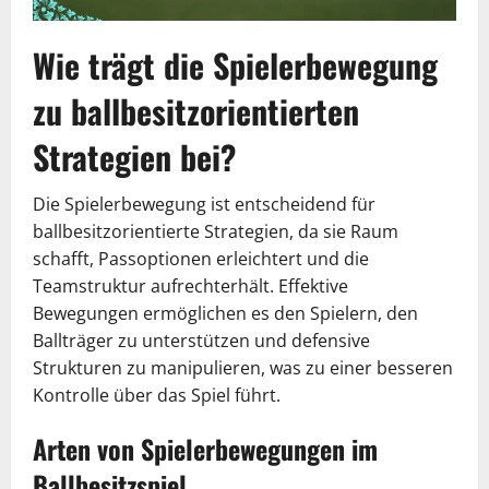
Wie trägt die Spielerbewegung
zu ballbesitzorientierten
Strategien bei?
Die Spielerbewegung ist entscheidend für
ballbesitzorientierte Strategien, da sie Raum
schafft, Passoptionen erleichtert und die
Teamstruktur aufrechterhält. Effektive
Bewegungen ermöglichen es den Spielern, den
Ballträger zu unterstützen und defensive
Strukturen zu manipulieren, was zu einer besseren
Kontrolle über das Spiel führt.
Arten von Spielerbewegungen im
Ballbesitzspiel