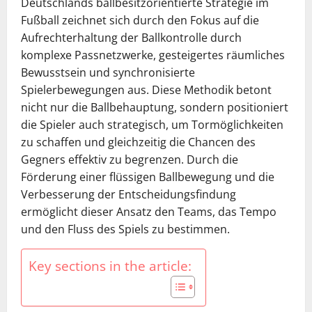
Deutschlands ballbesitzorientierte Strategie im
Fußball zeichnet sich durch den Fokus auf die
Aufrechterhaltung der Ballkontrolle durch
komplexe Passnetzwerke, gesteigertes räumliches
Bewusstsein und synchronisierte
Spielerbewegungen aus. Diese Methodik betont
nicht nur die Ballbehauptung, sondern positioniert
die Spieler auch strategisch, um Tormöglichkeiten
zu schaffen und gleichzeitig die Chancen des
Gegners effektiv zu begrenzen. Durch die
Förderung einer flüssigen Ballbewegung und die
Verbesserung der Entscheidungsfindung
ermöglicht dieser Ansatz den Teams, das Tempo
und den Fluss des Spiels zu bestimmen.
Key sections in the article: