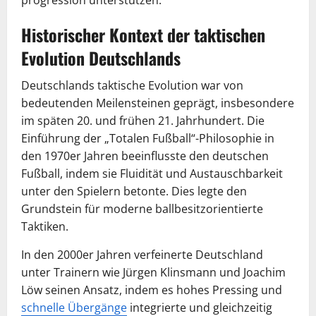
Historischer Kontext der taktischen
Evolution Deutschlands
Deutschlands taktische Evolution war von
bedeutenden Meilensteinen geprägt, insbesondere
im späten 20. und frühen 21. Jahrhundert. Die
Einführung der „Totalen Fußball“-Philosophie in
den 1970er Jahren beeinflusste den deutschen
Fußball, indem sie Fluidität und Austauschbarkeit
unter den Spielern betonte. Dies legte den
Grundstein für moderne ballbesitzorientierte
Taktiken.
In den 2000er Jahren verfeinerte Deutschland
unter Trainern wie Jürgen Klinsmann und Joachim
Löw seinen Ansatz, indem es hohes Pressing und
schnelle Übergänge
integrierte und gleichzeitig