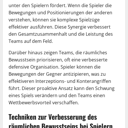
unter den Spielern fördert. Wenn die Spieler die
Bewegungen und Positionierungen der anderen
verstehen, können sie komplexe Spielzüge
effektiver ausführen. Diese Synergie verbessert
den Gesamtzusammenhalt und die Leistung des
Teams auf dem Feld.
Darüber hinaus zeigen Teams, die räumliches
Bewusstsein priorisieren, oft eine verbesserte
defensive Organisation. Spieler können die
Bewegungen der Gegner antizipieren, was zu
effektiveren Interzeptions- und Konterangriffen
führt. Dieser proaktive Ansatz kann den Schwung
eines Spiels verändern und den Teams einen
Wettbewerbsvorteil verschaffen.
Techniken zur Verbesserung des
räumlichen Bewusstseins bei Spielern