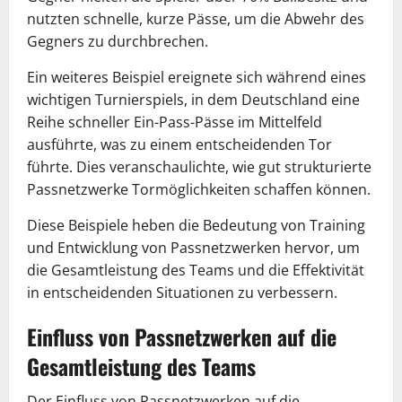
nutzten schnelle, kurze Pässe, um die Abwehr des
Gegners zu durchbrechen.
Ein weiteres Beispiel ereignete sich während eines
wichtigen Turnierspiels, in dem Deutschland eine
Reihe schneller Ein-Pass-Pässe im Mittelfeld
ausführte, was zu einem entscheidenden Tor
führte. Dies veranschaulichte, wie gut strukturierte
Passnetzwerke Tormöglichkeiten schaffen können.
Diese Beispiele heben die Bedeutung von Training
und Entwicklung von Passnetzwerken hervor, um
die Gesamtleistung des Teams und die Effektivität
in entscheidenden Situationen zu verbessern.
Einfluss von Passnetzwerken auf die
Gesamtleistung des Teams
Der Einfluss von Passnetzwerken auf die