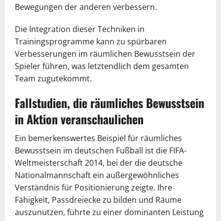
Bewegungen der anderen verbessern.
Die Integration dieser Techniken in
Trainingsprogramme kann zu spürbaren
Verbesserungen im räumlichen Bewusstsein der
Spieler führen, was letztendlich dem gesamten
Team zugutekommt.
Fallstudien, die räumliches Bewusstsein
in Aktion veranschaulichen
Ein bemerkenswertes Beispiel für räumliches
Bewusstsein im deutschen Fußball ist die FIFA-
Weltmeisterschaft 2014, bei der die deutsche
Nationalmannschaft ein außergewöhnliches
Verständnis für Positionierung zeigte. Ihre
Fähigkeit, Passdreiecke zu bilden und Räume
auszunutzen, führte zu einer dominanten Leistung