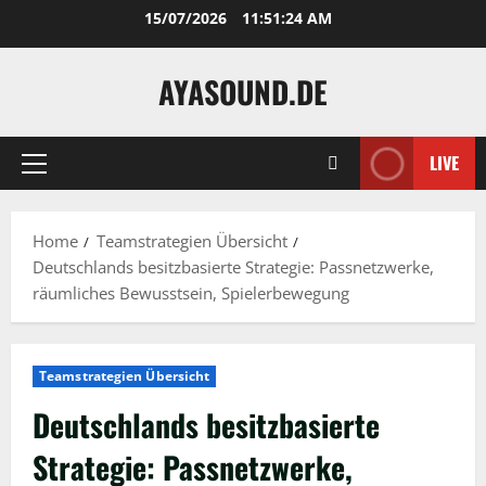
Skip
15/07/2026
11:51:25 AM
to
content
AYASOUND.DE
LIVE
Primary
Menu
Home
Teamstrategien Übersicht
Deutschlands besitzbasierte Strategie: Passnetzwerke,
räumliches Bewusstsein, Spielerbewegung
Teamstrategien Übersicht
Deutschlands besitzbasierte
Strategie: Passnetzwerke,