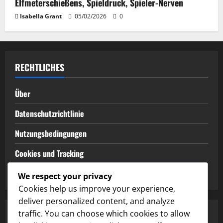
Elfmeterschießens, Spieldruck, Spieler-Nerven
Isabella Grant
05/02/2026
0
RECHTLICHES
Über
Datenschutzrichtlinie
Nutzungsbedingungen
Cookies und Tracking
Kontaktieren Sie uns
We respect your privacy
Cookies help us improve your experience,
deliver personalized content, and analyze
traffic. You can choose which cookies to allow
SUCHE