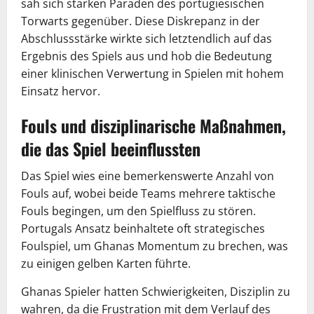
sah sich starken Paraden des portugiesischen
Torwarts gegenüber. Diese Diskrepanz in der
Abschlussstärke wirkte sich letztendlich auf das
Ergebnis des Spiels aus und hob die Bedeutung
einer klinischen Verwertung in Spielen mit hohem
Einsatz hervor.
Fouls und disziplinarische Maßnahmen,
die das Spiel beeinflussten
Das Spiel wies eine bemerkenswerte Anzahl von
Fouls auf, wobei beide Teams mehrere taktische
Fouls begingen, um den Spielfluss zu stören.
Portugals Ansatz beinhaltete oft strategisches
Foulspiel, um Ghanas Momentum zu brechen, was
zu einigen gelben Karten führte.
Ghanas Spieler hatten Schwierigkeiten, Disziplin zu
wahren, da die Frustration mit dem Verlauf des