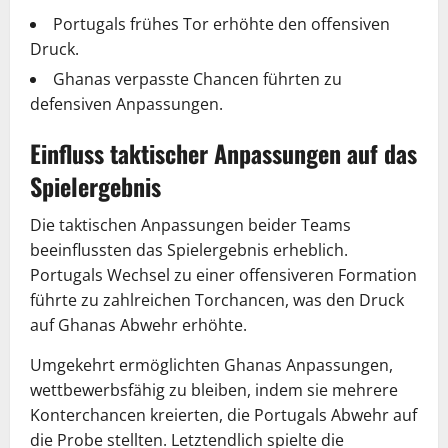
Portugals frühes Tor erhöhte den offensiven
Druck.
Ghanas verpasste Chancen führten zu
defensiven Anpassungen.
Einfluss taktischer Anpassungen auf das
Spielergebnis
Die taktischen Anpassungen beider Teams
beeinflussten das Spielergebnis erheblich.
Portugals Wechsel zu einer offensiveren Formation
führte zu zahlreichen Torchancen, was den Druck
auf Ghanas Abwehr erhöhte.
Umgekehrt ermöglichten Ghanas Anpassungen,
wettbewerbsfähig zu bleiben, indem sie mehrere
Konterchancen kreierten, die Portugals Abwehr auf
die Probe stellten. Letztendlich spielte die