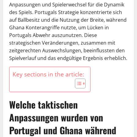
Anpassungen und Spielerwechsel für die Dynamik
des Spiels. Portugals Strategie konzentrierte sich
auf Ballbesitz und die Nutzung der Breite, während
Ghana Konterangriffe nutzte, um Lücken in
Portugals Abwehr auszunutzen. Diese
strategischen Veränderungen, zusammen mit
zeitgerechten Auswechslungen, beeinflussten den
Spielverlauf und das endgültige Ergebnis erheblich.
Key sections in the article:
Welche taktischen
Anpassungen wurden von
Portugal und Ghana während