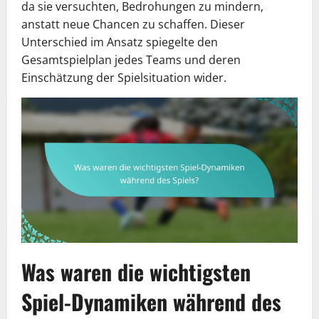
da sie versuchten, Bedrohungen zu mindern,
anstatt neue Chancen zu schaffen. Dieser
Unterschied im Ansatz spiegelte den
Gesamtspielplan jedes Teams und deren
Einschätzung der Spielsituation wider.
Was waren die wichtigsten
Spiel-Dynamiken während des