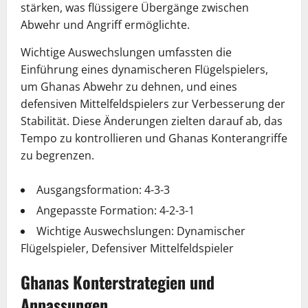
stärken, was flüssigere Übergänge zwischen
Abwehr und Angriff ermöglichte.
Wichtige Auswechslungen umfassten die
Einführung eines dynamischeren Flügelspielers,
um Ghanas Abwehr zu dehnen, und eines
defensiven Mittelfeldspielers zur Verbesserung der
Stabilität. Diese Änderungen zielten darauf ab, das
Tempo zu kontrollieren und Ghanas Konterangriffe
zu begrenzen.
Ausgangsformation: 4-3-3
Angepasste Formation: 4-2-3-1
Wichtige Auswechslungen: Dynamischer
Flügelspieler, Defensiver Mittelfeldspieler
Ghanas Konterstrategien und
Anpassungen