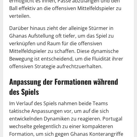
ermöglicht es ihnen, Pässe abzufangen und den
Ball effektiv an die offensiven Mittelfeldspieler zu
verteilen.
Darüber hinaus zieht der alleinige Stürmer in
Ghanas Aufstellung oft tiefer, um das Spiel zu
verknüpfen und Raum für die offensiven
Mittelfeldspieler zu schaffen. Diese dynamische
Bewegung ist entscheidend, um die Fluidität ihrer
offensiven Strategie aufrechtzuerhalten.
Anpassung der Formationen während
des Spiels
Im Verlauf des Spiels nahmen beide Teams
taktische Anpassungen vor, um auf die sich
entwickelnden Dynamiken zu reagieren. Portugal
wechselte gelegentlich zu einer kompakteren
Formation, um sich gegen Ghanas Konterangriffe