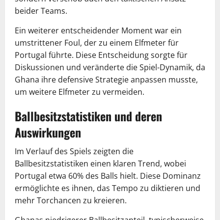
beider Teams.
Ein weiterer entscheidender Moment war ein
umstrittener Foul, der zu einem Elfmeter für
Portugal führte. Diese Entscheidung sorgte für
Diskussionen und veränderte die Spiel-Dynamik, da
Ghana ihre defensive Strategie anpassen musste,
um weitere Elfmeter zu vermeiden.
Ballbesitzstatistiken und deren
Auswirkungen
Im Verlauf des Spiels zeigten die
Ballbesitzstatistiken einen klaren Trend, wobei
Portugal etwa 60% des Balls hielt. Diese Dominanz
ermöglichte es ihnen, das Tempo zu diktieren und
mehr Torchancen zu kreieren.
Ghanas niedrigerer Ballbesitzanteil, typischerweise