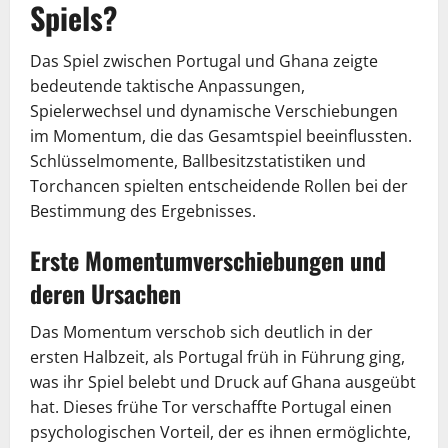
Spiels?
Das Spiel zwischen Portugal und Ghana zeigte
bedeutende taktische Anpassungen,
Spielerwechsel und dynamische Verschiebungen
im Momentum, die das Gesamtspiel beeinflussten.
Schlüsselmomente, Ballbesitzstatistiken und
Torchancen spielten entscheidende Rollen bei der
Bestimmung des Ergebnisses.
Erste Momentumverschiebungen und
deren Ursachen
Das Momentum verschob sich deutlich in der
ersten Halbzeit, als Portugal früh in Führung ging,
was ihr Spiel belebt und Druck auf Ghana ausgeübt
hat. Dieses frühe Tor verschaffte Portugal einen
psychologischen Vorteil, der es ihnen ermöglichte,