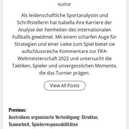
Author
Als leidenschaftliche Sportanalystin und
Schriftstellerin hat Isabella ihre Karriere der
Analyse der Feinheiten des internationalen
Fußballs gewidmet. Mit einem scharfen Auge für
Strategien und einer Liebe zum Spiel bietet sie
aufschlussreiche Kommentare zur FIFA-
Weltmeisterschaft 2022 und untersucht die
Taktiken, Spieler und unvergesslichen Momente,
die das Turnier prägen.
View All Posts
P
Previous:
o
Australiens organisierte Verteidigung: Struktur,
Teamarbeit, Spielerresponsabilitäten