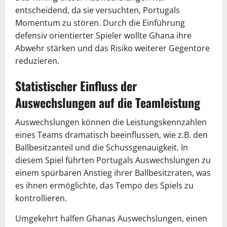
entscheidend, da sie versuchten, Portugals
Momentum zu stören. Durch die Einführung
defensiv orientierter Spieler wollte Ghana ihre
Abwehr stärken und das Risiko weiterer Gegentore
reduzieren.
Statistischer Einfluss der
Auswechslungen auf die Teamleistung
Auswechslungen können die Leistungskennzahlen
eines Teams dramatisch beeinflussen, wie z.B. den
Ballbesitzanteil und die Schussgenauigkeit. In
diesem Spiel führten Portugals Auswechslungen zu
einem spürbaren Anstieg ihrer Ballbesitzraten, was
es ihnen ermöglichte, das Tempo des Spiels zu
kontrollieren.
Umgekehrt halfen Ghanas Auswechslungen, einen