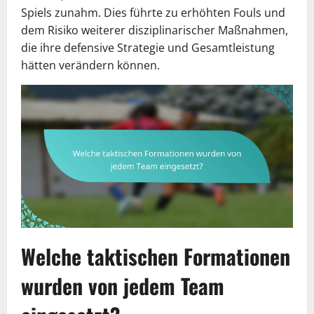
Spiels zunahm. Dies führte zu erhöhten Fouls und
dem Risiko weiterer disziplinarischer Maßnahmen,
die ihre defensive Strategie und Gesamtleistung
hätten verändern können.
Welche taktischen Formationen
wurden von jedem Team