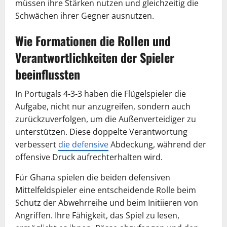
müssen ihre Stärken nutzen und gleichzeitig die
Schwächen ihrer Gegner ausnutzen.
Wie Formationen die Rollen und
Verantwortlichkeiten der Spieler
beeinflussten
In Portugals 4-3-3 haben die Flügelspieler die
Aufgabe, nicht nur anzugreifen, sondern auch
zurückzuverfolgen, um die Außenverteidiger zu
unterstützen. Diese doppelte Verantwortung
verbessert
die defensive
Abdeckung, während der
offensive Druck aufrechterhalten wird.
Für Ghana spielen die beiden defensiven
Mittelfeldspieler eine entscheidende Rolle beim
Schutz der Abwehrreihe und beim Initiieren von
Angriffen. Ihre Fähigkeit, das Spiel zu lesen,