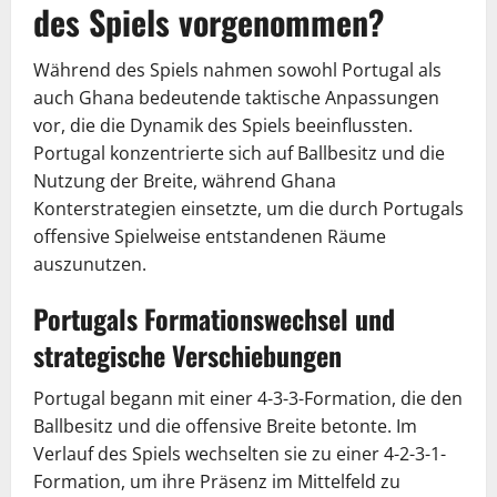
des Spiels vorgenommen?
Während des Spiels nahmen sowohl Portugal als
auch Ghana bedeutende taktische Anpassungen
vor, die die Dynamik des Spiels beeinflussten.
Portugal konzentrierte sich auf Ballbesitz und die
Nutzung der Breite, während Ghana
Konterstrategien einsetzte, um die durch Portugals
offensive Spielweise entstandenen Räume
auszunutzen.
Portugals Formationswechsel und
strategische Verschiebungen
Portugal begann mit einer 4-3-3-Formation, die den
Ballbesitz und die offensive Breite betonte. Im
Verlauf des Spiels wechselten sie zu einer 4-2-3-1-
Formation, um ihre Präsenz im Mittelfeld zu