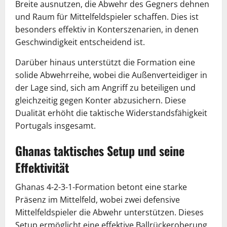
Breite ausnutzen, die Abwehr des Gegners dehnen
und Raum für Mittelfeldspieler schaffen. Dies ist
besonders effektiv in Konterszenarien, in denen
Geschwindigkeit entscheidend ist.
Darüber hinaus unterstützt die Formation eine
solide Abwehrreihe, wobei die Außenverteidiger in
der Lage sind, sich am Angriff zu beteiligen und
gleichzeitig gegen Konter abzusichern. Diese
Dualität erhöht die taktische Widerstandsfähigkeit
Portugals insgesamt.
Ghanas taktisches Setup und seine
Effektivität
Ghanas 4-2-3-1-Formation betont eine starke
Präsenz im Mittelfeld, wobei zwei defensive
Mittelfeldspieler die Abwehr unterstützen. Dieses
Setup ermöglicht eine effektive Ballrückeroberung