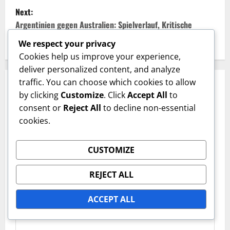
s
Next:
t
Argentinien gegen Australien: Spielverlauf, Kritische
Momente, Spielerduelle
n
We respect your privacy
Cookies help us improve your experience,
a
deliver personalized content, and analyze
traffic. You can choose which cookies to allow
v
Leave a Reply
by clicking
Customize
. Click
Accept All
to
Your email address will not be published.
Required
i
consent or
Reject All
to decline non-essential
fields are marked
*
cookies.
g
Comment
*
a
CUSTOMIZE
t
REJECT ALL
i
ACCEPT ALL
o