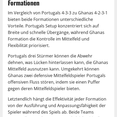
Formationen
Im Vergleich von Portugals 4-3-3 zu Ghanas 4-2-3-1
bieten beide Formationen unterschiedliche
Vorteile. Portugals Setup konzentriert sich auf
Breite und schnelle Übergänge, während Ghanas
Formation die Kontrolle im Mittelfeld und
Flexibilität priorisiert.
Portugals drei Stürmer können die Abwehr
dehnen, was Lücken hinterlassen kann, die Ghanas
Mittelfeld ausnutzen kann. Umgekehrt können
Ghanas zwei defensive Mittelfeldspieler Portugals
offensiven Fluss stören, indem sie einen Puffer
gegen deren Mittelfeldspieler bieten.
Letztendlich hängt die Effektivität jeder Formation
von der Ausführung und Anpassungsfähigkeit der
Spieler während des Spiels ab. Beide Teams