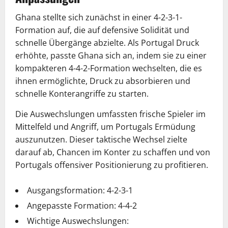
Ghana stellte sich zunächst in einer 4-2-3-1-
Formation auf, die auf defensive Solidität und
schnelle Übergänge abzielte. Als Portugal Druck
erhöhte, passte Ghana sich an, indem sie zu einer
kompakteren 4-4-2-Formation wechselten, die es
ihnen ermöglichte, Druck zu absorbieren und
schnelle Konterangriffe zu starten.
Die Auswechslungen umfassten frische Spieler im
Mittelfeld und Angriff, um Portugals Ermüdung
auszunutzen. Dieser taktische Wechsel zielte
darauf ab, Chancen im Konter zu schaffen und von
Portugals offensiver Positionierung zu profitieren.
Ausgangsformation: 4-2-3-1
Angepasste Formation: 4-4-2
Wichtige Auswechslungen: