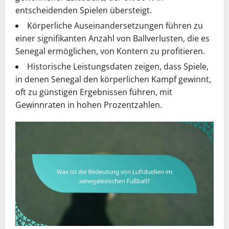
entscheidenden Spielen übersteigt.
Körperliche Auseinandersetzungen führen zu
einer signifikanten Anzahl von Ballverlusten, die es
Senegal ermöglichen, von Kontern zu profitieren.
Historische Leistungsdaten zeigen, dass Spiele,
in denen Senegal den körperlichen Kampf gewinnt,
oft zu günstigen Ergebnissen führen, mit
Gewinnraten in hohen Prozentzahlen.