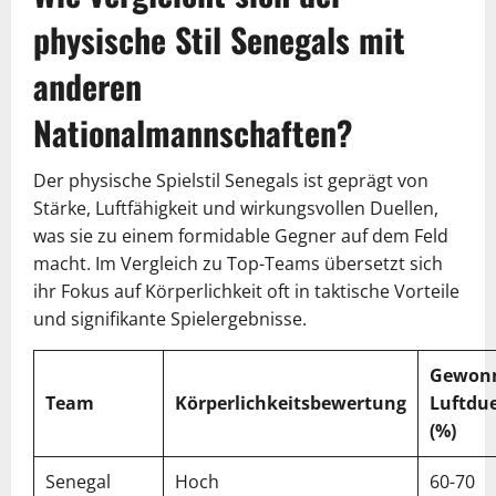
physische Stil Senegals mit
anderen
Nationalmannschaften?
Der physische Spielstil Senegals ist geprägt von
Stärke, Luftfähigkeit und wirkungsvollen Duellen,
was sie zu einem formidable Gegner auf dem Feld
macht. Im Vergleich zu Top-Teams übersetzt sich
ihr Fokus auf Körperlichkeit oft in taktische Vorteile
und signifikante Spielergebnisse.
Gewon
Team
Körperlichkeitsbewertung
Luftdue
(%)
Senegal
Hoch
60-70