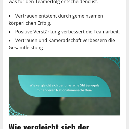
was für den Teamerfolg entscheidend ist.
Vertrauen entsteht durch gemeinsamen
körperlichen Erfolg.
Positive Verstärkung verbessert die Teamarbeit.
Vertrauen und Kameradschaft verbessern die
Gesamtleistung.
Wie vergleicht sich der