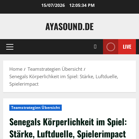
Skip
15/07/2026
12:05:35 PM
to
content
AYASOUND.DE
LIVE
Primary
Menu
Home
Teamstrategien Übersicht
Senegals Körperlichkeit im Spiel: Stärke, Luftduelle,
Spielerimpact
Teamstrategien Übersicht
Senegals Körperlichkeit im Spiel:
Stärke, Luftduelle, Spielerimpact