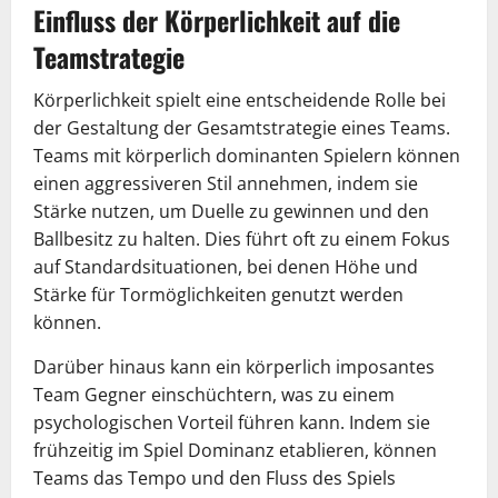
Einfluss der Körperlichkeit auf die
Teamstrategie
Körperlichkeit spielt eine entscheidende Rolle bei
der Gestaltung der Gesamtstrategie eines Teams.
Teams mit körperlich dominanten Spielern können
einen aggressiveren Stil annehmen, indem sie
Stärke nutzen, um Duelle zu gewinnen und den
Ballbesitz zu halten. Dies führt oft zu einem Fokus
auf Standardsituationen, bei denen Höhe und
Stärke für Tormöglichkeiten genutzt werden
können.
Darüber hinaus kann ein körperlich imposantes
Team Gegner einschüchtern, was zu einem
psychologischen Vorteil führen kann. Indem sie
frühzeitig im Spiel Dominanz etablieren, können
Teams das Tempo und den Fluss des Spiels