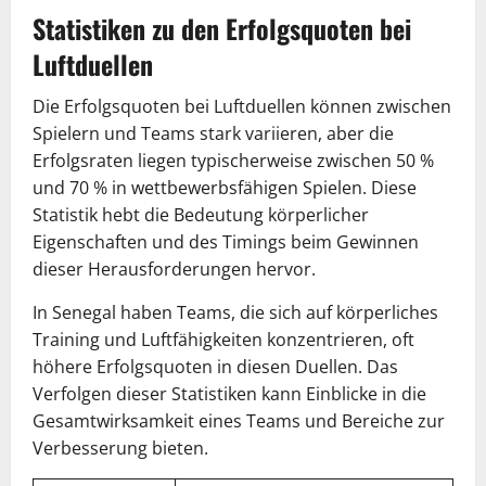
Statistiken zu den Erfolgsquoten bei
Luftduellen
Die Erfolgsquoten bei Luftduellen können zwischen
Spielern und Teams stark variieren, aber die
Erfolgsraten liegen typischerweise zwischen 50 %
und 70 % in wettbewerbsfähigen Spielen. Diese
Statistik hebt die Bedeutung körperlicher
Eigenschaften und des Timings beim Gewinnen
dieser Herausforderungen hervor.
In Senegal haben Teams, die sich auf körperliches
Training und Luftfähigkeiten konzentrieren, oft
höhere Erfolgsquoten in diesen Duellen. Das
Verfolgen dieser Statistiken kann Einblicke in die
Gesamtwirksamkeit eines Teams und Bereiche zur
Verbesserung bieten.