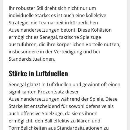
Ihr robuster Stil dreht sich nicht nur um
individuelle Stärke; es ist auch eine kollektive
Strategie, die Teamarbeit in körperlichen
Auseinandersetzungen betont. Diese Kohäsion
ermöglicht es Senegal, taktische Spielzüge
auszuführen, die ihre körperlichen Vorteile nutzen,
insbesondere in der Verteidigung und bei
Standardsituationen.
Stärke in Luftduellen
Senegal glänzt in Luftduellen und gewinnt oft einen
signifikanten Prozentsatz dieser
Auseinandersetzungen während der Spiele. Diese
Stärke ist entscheidend für sowohl defensive als
auch offensive Spielzüge, da sie es ihnen
ermöglicht, den Ball effektiv zu klären und
Tormöglichkeiten aus Standardsituationen zu