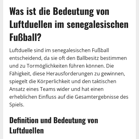
Was ist die Bedeutung von
Luftduellen im senegalesischen
Fußball?
Luftduelle sind im senegalesischen Fußball
entscheidend, da sie oft den Ballbesitz bestimmen
und zu Tormöglichkeiten führen können. Die
Fähigkeit, diese Herausforderungen zu gewinnen,
spiegelt die Körperlichkeit und den taktischen
Ansatz eines Teams wider und hat einen
erheblichen Einfluss auf die Gesamtergebnisse des
Spiels.
Definition und Bedeutung von
Luftduellen