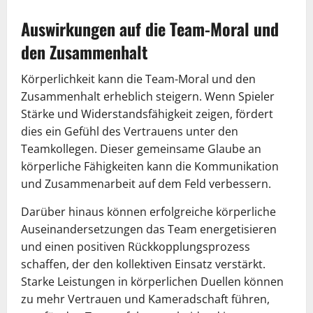
Auswirkungen auf die Team-Moral und
den Zusammenhalt
Körperlichkeit kann die Team-Moral und den
Zusammenhalt erheblich steigern. Wenn Spieler
Stärke und Widerstandsfähigkeit zeigen, fördert
dies ein Gefühl des Vertrauens unter den
Teamkollegen. Dieser gemeinsame Glaube an
körperliche Fähigkeiten kann die Kommunikation
und Zusammenarbeit auf dem Feld verbessern.
Darüber hinaus können erfolgreiche körperliche
Auseinandersetzungen das Team energetisieren
und einen positiven Rückkopplungsprozess
schaffen, der den kollektiven Einsatz verstärkt.
Starke Leistungen in körperlichen Duellen können
zu mehr Vertrauen und Kameradschaft führen,