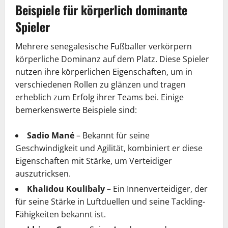
Beispiele für körperlich dominante
Spieler
Mehrere senegalesische Fußballer verkörpern
körperliche Dominanz auf dem Platz. Diese Spieler
nutzen ihre körperlichen Eigenschaften, um in
verschiedenen Rollen zu glänzen und tragen
erheblich zum Erfolg ihrer Teams bei. Einige
bemerkenswerte Beispiele sind:
Sadio Mané
– Bekannt für seine
Geschwindigkeit und Agilität, kombiniert er diese
Eigenschaften mit Stärke, um Verteidiger
auszutricksen.
Khalidou Koulibaly
– Ein Innenverteidiger, der
für seine Stärke in Luftduellen und seine Tackling-
Fähigkeiten bekannt ist.