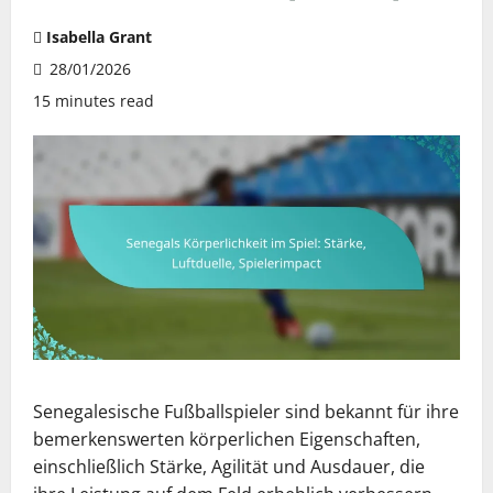
Isabella Grant
28/01/2026
15 minutes read
Senegalesische Fußballspieler sind bekannt für ihre
bemerkenswerten körperlichen Eigenschaften,
einschließlich Stärke, Agilität und Ausdauer, die